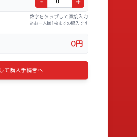
-
+
数字をタップして直接入力
※お一人様1枚までの購入です
0
円
して購入手続きへ