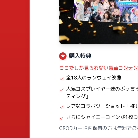
購入特典
★
ここでしか見られない豪華コンテン
全18人のランウェイ映像
✓
人気コスプレイヤー達のぶっち
✓
ティング」
レアなコラボツーショット「推
✓
さらにシャイニーコインが1枚
✓
GRODカードを保有の方は無料で