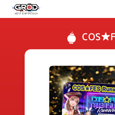
COS★F