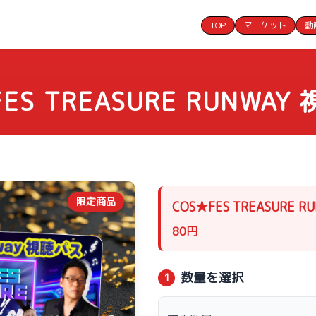
TOP
マーケット
動
ES TREASURE RUNWA
限定商品
COS★FES TREASURE 
80
円
数量を選択
1