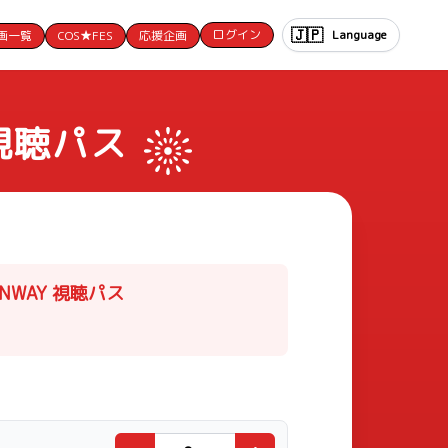
🇯🇵
ログイン
Language
画一覧
COS★FES
応援企画
Y 視聴パス
RUNWAY 視聴パス