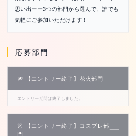
思い出ーー3つの部門から選んで、誰でも
気軽にご参加いただけます！
応募部門
🎆
【エントリー終了】花火部門
エントリー期間は終了しました。
👗
【エントリー終了】コスプレ部
門