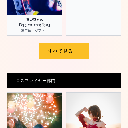
きみちゃん
「
灯りの中の微笑み
」
被写体：
ソフィー
すべて見る
✨
コスプレイヤー部門